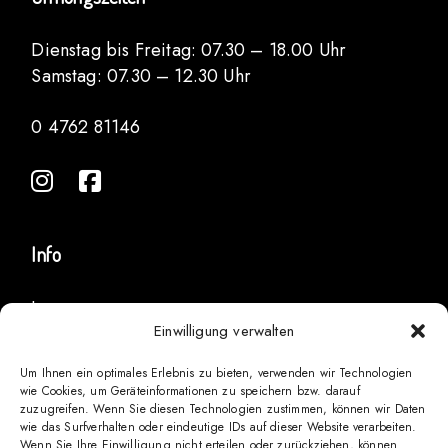
Dienstag bis Freitag: 07.30 – 18.00 Uhr
Samstag: 07.30 – 12.30 Uhr
0 4762 81146
Info
Impressum
Einwilligung verwalten
Datenschutz
Zahlungen
Um Ihnen ein optimales Erlebnis zu bieten, verwenden wir Technologien
Widerruf
wie Cookies, um Geräteinformationen zu speichern bzw. darauf
Versand
zuzugreifen. Wenn Sie diesen Technologien zustimmen, können wir Daten
wie das Surfverhalten oder eindeutige IDs auf dieser Website verarbeiten.
AGBs
Wenn Sie Ihre Einwilligung nicht erteilen oder zurückziehen, können