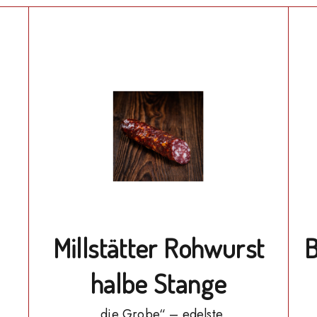
Millstätter Rohwurst
B
halbe Stange
„die Grobe“ – edelste