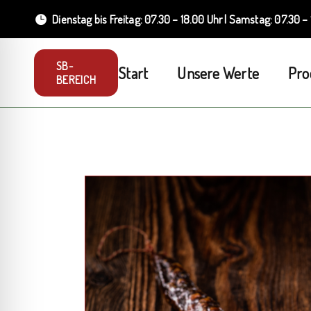
Skip
to
Dienstag bis Freitag: 07.30 – 18.00 Uhr | Samstag: 07.30 –
the
content
SB-
Start
Unsere Werte
Pro
BEREICH