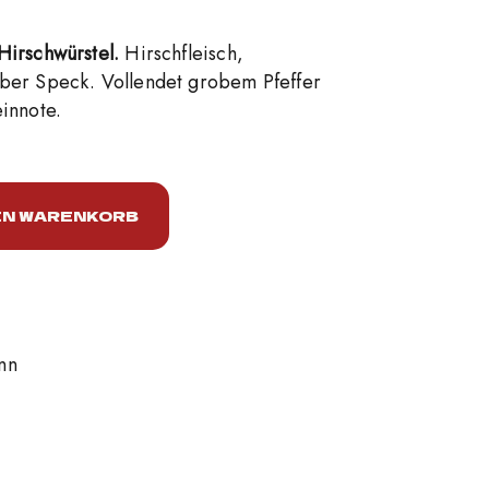
Hirschwürstel.
Hirschfleisch,
ber Speck. Vollendet grobem Pfeffer
innote.
tity
EN WARENKORB
nn