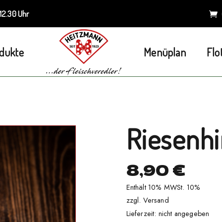
 12.30 Uhr
dukte
Menüplan
Flo
Home
Shop
Heitzmann
Riesenhirschwürstel
Riesenhi
8,90
€
Enthält 10% MWSt. 10%
zzgl.
Versand
Lieferzeit: nicht angegeben