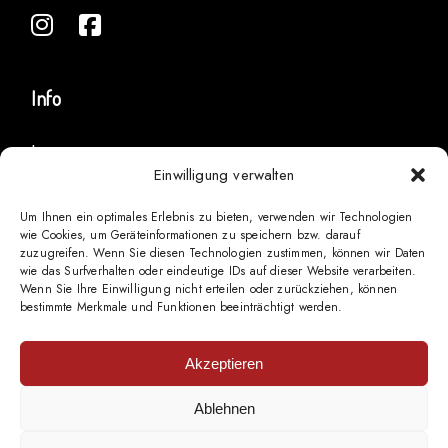
Info
Impressum
Einwilligung verwalten
Datenschutz
Zahlungen
Um Ihnen ein optimales Erlebnis zu bieten, verwenden wir Technologien
Widerruf
wie Cookies, um Geräteinformationen zu speichern bzw. darauf
Versand
zuzugreifen. Wenn Sie diesen Technologien zustimmen, können wir Daten
wie das Surfverhalten oder eindeutige IDs auf dieser Website verarbeiten.
AGBs
Wenn Sie Ihre Einwilligung nicht erteilen oder zurückziehen, können
bestimmte Merkmale und Funktionen beeinträchtigt werden.
Akzeptieren
Ablehnen